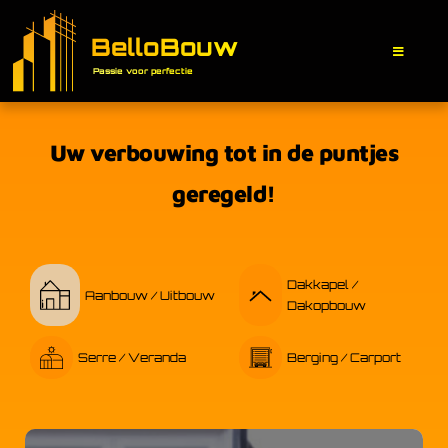
BelloBouw
Passie voor perfectie
Uw verbouwing tot in de puntjes
geregeld!
Dakkapel /
Aanbouw / Uitbouw
Dakopbouw
Serre / Veranda
Berging / Carport