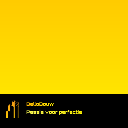
BelloBouw
Passie voor perfectie