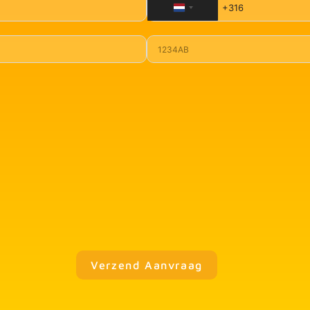
N
E
T
H
E
R
L
A
N
D
S
+
3
1
Verzend Aanvraag